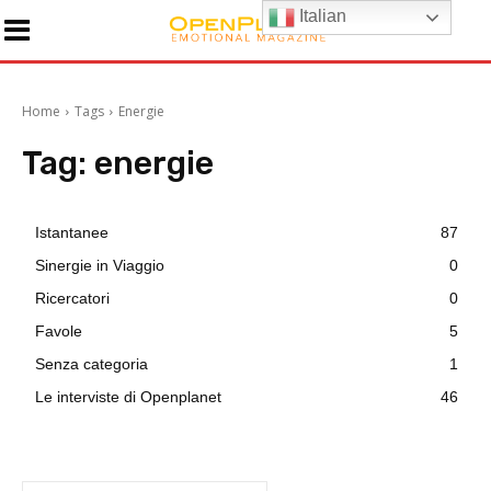
Italian
Home
Tags
Energie
Tag:
energie
Istantanee
87
Sinergie in Viaggio
0
Ricercatori
0
Favole
5
Senza categoria
1
Le interviste di Openplanet
46