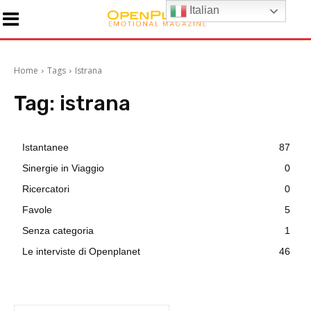
Italian
Home
Tags
Istrana
Tag:
istrana
Istantanee
87
Sinergie in Viaggio
0
Ricercatori
0
Favole
5
Senza categoria
1
Le interviste di Openplanet
46