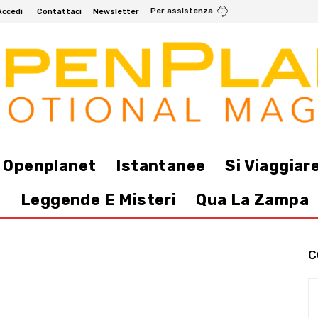
Per assistenza
Accedi
Contattaci
Newsletter
i Openplanet
Istantanee
Si Viaggiar
e
Leggende E Misteri
Qua La Zampa
C