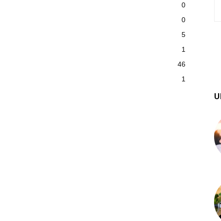
0
0
5
1
46
1
U