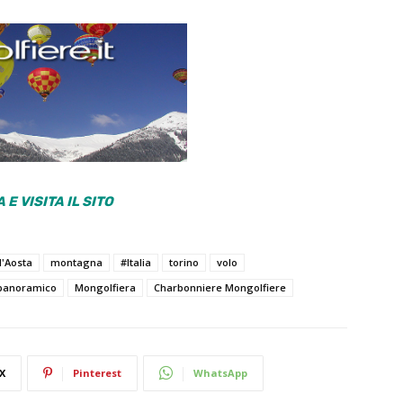
 E VISITA IL SITO
d'Aosta
montagna
#Italia
torino
volo
 panoramico
Mongolfiera
Charbonniere Mongolfiere
X
Pinterest
WhatsApp