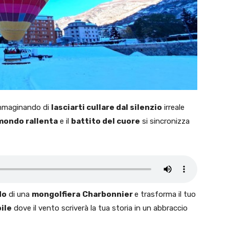
 immaginando di
lasciarti cullare dal silenzio
irreale
 mondo rallenta
e il
battito del cuore
si sincronizza
do
di una
mongolfiera
Charbonnier
e trasforma il tuo
ile
dove il vento scriverà la tua storia in un abbraccio