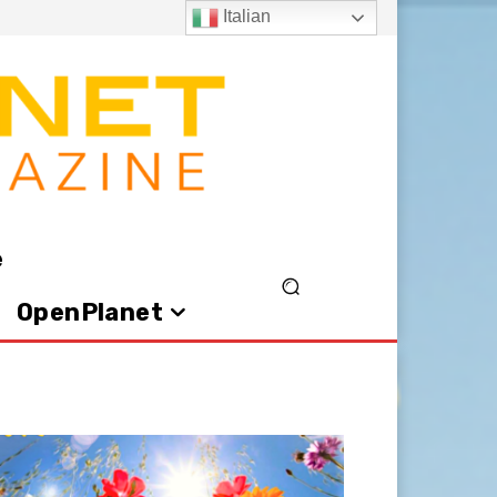
Italian
e
OpenPlanet