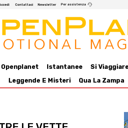
Per assistenza
Accedi
Contattaci
Newsletter
i Openplanet
Istantanee
Si Viaggiar
e
Leggende E Misteri
Qua La Zampa
TRE LE VETTE,