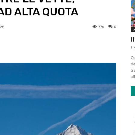
AD ALTA QUOTA
776
0
025
E
I
3 
Qu
de
tr
all