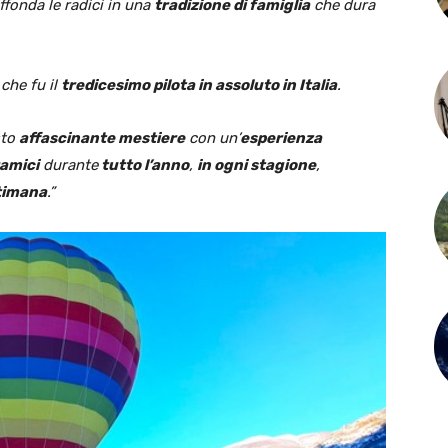
fonda le radici in una
tradizione di famiglia
che dura
 che fu il
tredicesimo pilota in assoluto in Italia
.
sto
affascinante mestiere
con un’
esperienza
ramici
durante
tutto l’anno
,
in ogni stagione
,
ttimana
.”