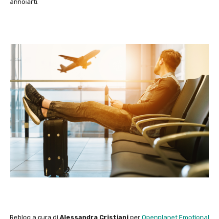
annoiarti.
Reblog a cura di
Alessandra Cristiani
per
Openplanet Emotional